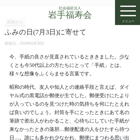
社会福祉法人
岩手福寿会
メニュー
院長から
ふみの日(7月3日)に寄せて
投稿日：
2020年6月30日
今、手紙の良さが見直されているとききました。少な
くとも今50代以上の方たちにとって「手紙」とは、
様々な想像をふくらませる言葉です。
昭和の時代、友人や知人との連絡手段と言えば、ダイ
ヤル式の黒電話か郵便が主でした。郵便受けにたより
が入っているのを見つけた時の気持ちを何にたとえれ
ば良いのでしょう。封筒を手にとったときにあて名の
筆跡で差出人がわかること、心待ちにしていた手紙が
来なかったときの落胆…郵便配達の人をひたすら待つ
日…。誰にも多かれ少なかれ、郵便にまつわる思い出