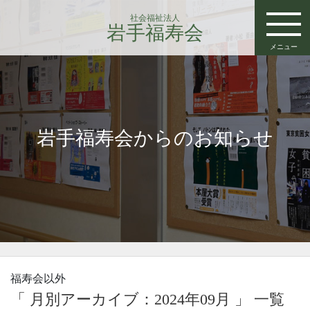
社会福祉法人
岩手福寿会
メニュー
岩手福寿会からのお知らせ
福寿会以外
「 月別アーカイブ：2024年09月 」 一覧