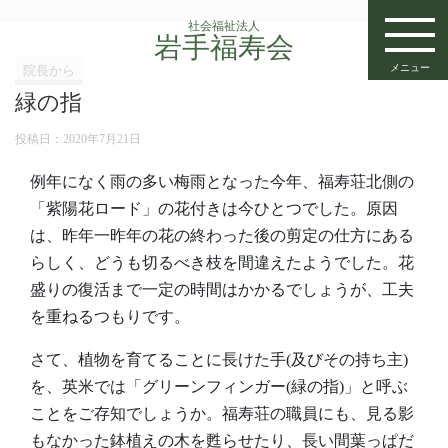
社会福祉法人
岩手福寿会
メニュー
院長から
緑の指
投稿日：
2020年7月21日
例年になく雨の多い梅雨となった今年、福寿荘北側の
「紫陽花ロード」の花付きは今ひとつでした。原因
は、昨年一昨年の花の終わった後の剪定の仕方にある
らしく、どうも切るべき枝を間違えたようでした。花
盛りの復活まで一定の時間はかかるでしょうが、工夫
を重ねるつもりです。
さて、植物を育てることに長けた手(及びその持ち主)
を、英米では「グリーンフィンガー(緑の指)」と呼ぶ
ことをご存知でしょうか。福寿荘の職員にも、見る影
もなかった鉢植えの木を甦らせたり、長い間葉っぱだ