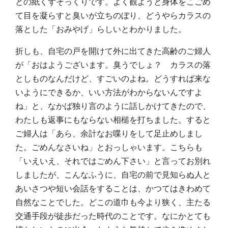
との紙くずそっくりです。よく観ようと身体をこごめ
て目を凝らすと臭いが立ちのぼり、どうやらカラスの
落とした「おみやげ」らしいとわかりました。
折しも、自宅の戸を開けて外に出てきた高齢のご婦人
が「おはようございます。臭うでしょ？ カラスの落
としものなんだけど、すごいのよね。どうすれば来な
いようにできるか、いい方法がわからないんですよ
ね」と、なかば独り言のように話しかけてきたので、
わたしも返事にもならない相槌を打ちました。すると
ご婦人は「あら、余計なお喋りをして足止めしまし
た。ごめんなさいね」とおっしゃいます。こちらも
「いえいえ、それではごめん下さい」と言ってお別れ
しましたが、こんなふうに、自宅の前で見知らぬ人と
あいさつや短い会話をすることは、かつてはきわめて
自然なことでした。どこの道巾も今より狭く、主たる
交通手段が徒歩だった時代のことです。なにかとても