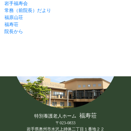
岩手福寿会
常務（前院長）だより
福原山荘
福寿荘
院長から
福寿荘
特別養護老人ホーム
〒023-0833
岩手県奥州市水沢上姉体二丁目１番地２２