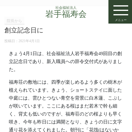
社会福祉法人
岩手福寿会
メニュー
院長から
創立記念日に
投稿日：
2021年4月1日
きょう4月1日は、社会福祉法人岩手福寿会49回目の創
立記念日であり、新入職員への辞令交付式がありまし
た。
福寿荘の敷地には、四季が楽しめるよう多くの樹木が
植えられています。きょう、ショートステイに面した
中庭には、雲ひとつない青空を背景に白木蓮、こぶし
が咲いています。ここにある桜はまだ若木で幹も細
く、背丈も低いのですが、福寿荘のどの桜よりも早く
咲き、今年も昨日には満開となり、きょうの日に文字
通り花を添えてくれました。朝刊に「花筏(はないか