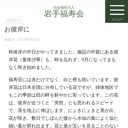
社会福祉法人
岩手福寿会
メニュー
院長から
お彼岸に
投稿日：
2021年9月21日
秋彼岸の中日がやってきました。施設の中庭にある彼
岸花（曼殊沙華）も、時を忘れず、9月になってまも
なく咲き始めました。
福寿荘には赤だけでなく、白と橙も咲いています。彼
岸花は日本全国に分布している花ですが、姉体地区で
もこの季節は田の畔を鮮やかに彩っています。この花
は、彼岸が近づくと「突然」とも思われるスピード
で、茎を地上に伸ばします。にょきにょきと茎が出、
花が咲き、数日でしぼんだ後から水仙の葉によく似た
細い葉が群れ出ます。花と葉が互いを見ることのない