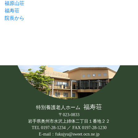
福原山荘
福寿荘
院長から
福寿荘
特別養護老人ホーム
〒023-0833
岩手県奥州市水沢上姉体二丁目１番地２２
TEL 0197-28-1234 ／ FAX 0197-28-1230
E-mail：fukujyu@sweet.ocn.ne.jp