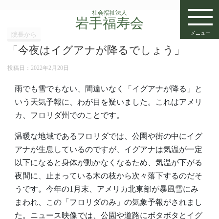
社会福祉法人
岩手福寿会
メニュー
院長から
「今夜はイグアナが降るでしょう」
投稿日：
2022年2月20日
雨でも雪でもない、間違いなく「イグアナが降る」と
いう天気予報に、わが目を疑いました。これはアメリ
カ、フロリダ州でのことです。
温暖な地域であるフロリダでは、公園や街の中にイグ
アナが生息しているのですが、イグアナは気温が一定
以下になると身体が動かなくなるため、気温が下がる
夜間に、止まっている木の枝から次々落下するのだそ
うです。今年の1月末、アメリカ北東部が暴風雪にみ
まわれ、この「フロリダのみ」の気象予報がされまし
た。ニュース映像では、公園や道路にボタボタとイグ