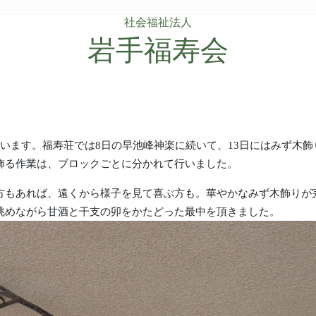
社会福祉法人
岩手福寿会
います。福寿荘では8日の早池峰神楽に続いて、13日にはみず木飾
飾る作業は、ブロックごとに分かれて行いました。
方もあれば、遠くから様子を見て喜ぶ方も。華やかなみず木飾りが
眺めながら甘酒と干支の卯をかたどった最中を頂きました。