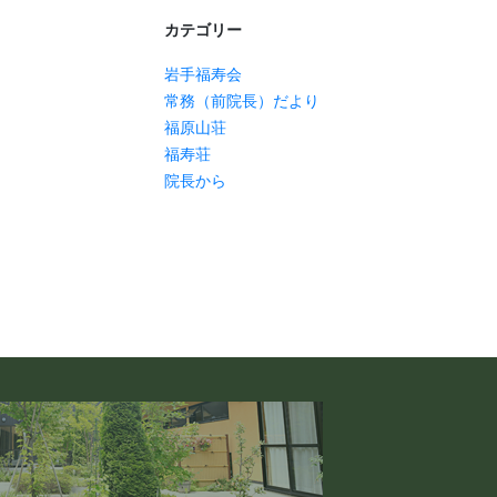
カテゴリー
岩手福寿会
常務（前院長）だより
福原山荘
福寿荘
院長から