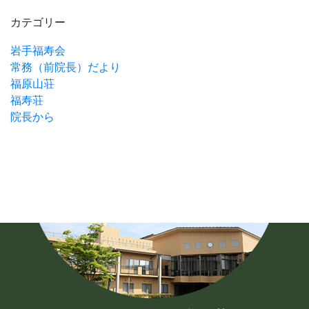
カテゴリー
岩手福寿会
常務（前院長）だより
福原山荘
福寿荘
院長から