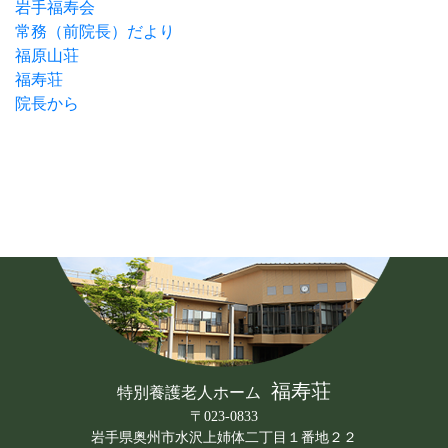
岩手福寿会
常務（前院長）だより
福原山荘
福寿荘
院長から
福寿荘
特別養護老人ホーム
〒023-0833
岩手県奥州市水沢上姉体二丁目１番地２２