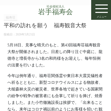
社会福祉法人
岩手福寿会
メニュー
福寿荘
平和の訪れを願う 福寿観音大祭
投稿日：
2026年5月21日
5月18日、見事な晴天のもと、第43回福寿荘福寿観音
大祭が開催されました。日差しの降り注ぐ中庭に、龍
徳寺と増長寺から3名の和尚様をお迎えし、毎年恒例
の法要を行いました。
今年は例年通り、福寿荘関係霊や東日本大震災犠牲者
へ祈るとともに、新型コロナウイルスによる物故者、
大槌森林火災の被災者、世界各地で起きている国家間
の紛争や戦争の被害者にも合掌して祈りを捧げ、焼香
しました。また小竹徹施設長は挨拶で、「出来ること
なら、来年はコロナ禍以前のようにお客様を招いた観