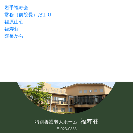
岩手福寿会
常務（前院長）だより
福原山荘
福寿荘
院長から
福寿荘
特別養護老人ホーム
〒023-0833