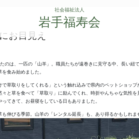
社会福祉法人
岩手福寿会
にお目見え
れたのは、一匹の「山羊」。職員たちが遠巻きに見守る中、長い紐
草を食み始めました。
けで草取りをしてくれる」という触れ込みで県内のペットショップ
黙々と草を食べて「草取り」に励んでくれ、時折やんちゃな気性を
やってきて、お昼寝をしている日もありました。
草も伸びる季節。山羊の「レンタル延長」も、あり得るかもしれま